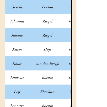
Gesche
Boehm
2.10.2025
Johanna
Ziegel
01.10.2025
Juliane
Ziegel
1.10.25
Karin
Höft
02.10.2025
Klaus
van den Bergh
02.10.2025
Laurenz
Boehm
02.10.2025
Leif
Sheehan
2.10.2025
Lennart
Boehm
2.10.2025