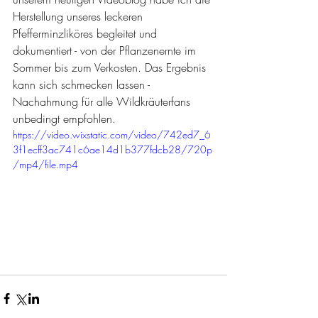
Herstellung unseres leckeren 
Pfefferminzliköres begleitet und 
dokumentiert - von der Pflanzenernte im 
Sommer bis zum Verkosten. Das Ergebnis 
kann sich schmecken lassen - 
Nachahmung für alle Wildkräuterfans 
unbedingt empfohlen.
https://video.wixstatic.com/video/742ed7_6
3f1ecff3ac741c6ae14d1b377fdcb28/720p
/mp4/file.mp4