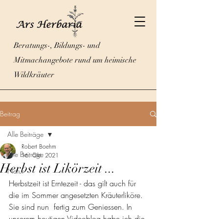
Beratungs-, Bildungs- und
Mitmachangebote rund um heimische
Wildkräuter
Beitrag
Alle Beiträge
Robert Boehm
Alle Beiträge
16. Okt. 2021
Herbst ist Likörzeit ...
Natur
Herbstzeit ist Erntezeit - das gilt auch für 
die im Sommer angesetzten Kräuterliköre. 
Sie sind nun  fertig zum Geniessen. In 
unserem heutigen Videoblog habe ich die 