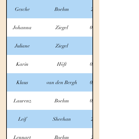
Gesche
Boehm
2.10.2025
Johanna
Ziegel
01.10.2025
Juliane
Ziegel
1.10.25
Karin
Höft
02.10.2025
Klaus
van den Bergh
02.10.2025
Laurenz
Boehm
02.10.2025
Leif
Sheehan
2.10.2025
Lennart
Boehm
2.10.2025