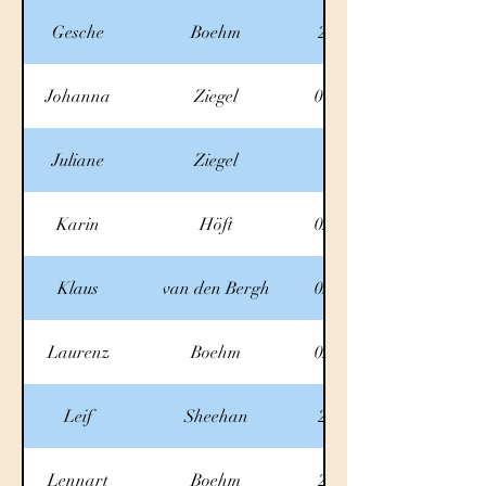
Gesche
Boehm
2.10.2025
Johanna
Ziegel
01.10.2025
Juliane
Ziegel
1.10.25
Karin
Höft
02.10.2025
Klaus
van den Bergh
02.10.2025
Laurenz
Boehm
02.10.2025
Leif
Sheehan
2.10.2025
Lennart
Boehm
2.10.2025