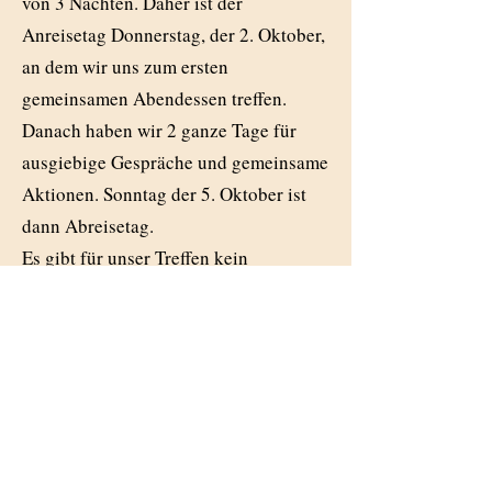
von 3 Nächten. Daher ist der
Anreisetag Donnerstag, der 2. Oktober,
an dem wir uns zum ersten
gemeinsamen Abendessen treffen.
Danach haben wir 2 ganze Tage für
ausgiebige Gespräche und gemeinsame
Aktionen. Sonntag der 5. Oktober ist
dann Abreisetag.
Es gibt für unser Treffen kein
vorreserviertes Zimmerkontingent. Das
heißt, jeder von Euch muss von sich
aus das Hotel kontaktieren und Zimmer
buchen. Dies sollte baldmöglichst
erfolgen.​
Bitte gebt bei der Reservierung an,
dass ihr zur Gruppe „Familientreffen