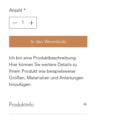
Anzahl
*
In den Warenkorb
Ich bin eine Produktbeschreibung. 
Hier können Sie weitere Details zu 
Ihrem Produkt wie beispielsweise 
Größen, Materialien und Anleitungen 
hinzufügen.
Produktinfo
Ich bin ein Produktdetail. Hier können 
Rückgabe und Rückerstattung
Sie weitere Details zu Ihrem Produkt 
wie beispielsweise Größen, 