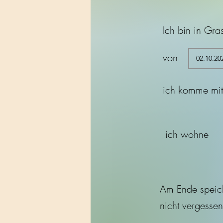
Ich bin in Gra
von
ich komme mi
ich wohne
Am Ende speic
nicht vergessen