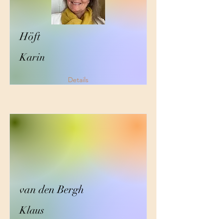
Höft
Karin
Details
van den Bergh
Klaus