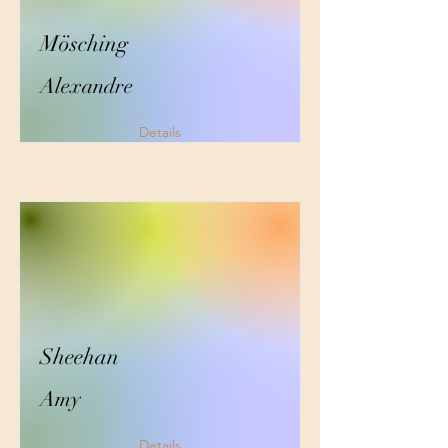
Mösching
Alexandre
Details
Sheehan
Amy
Details