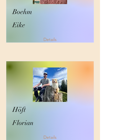
Boehm
Eike
Details
Höft
Florian
Details